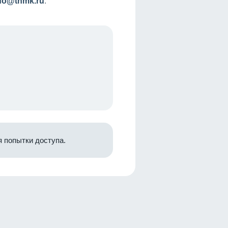
nfo@tnmk.ru
.
 попытки доступа.