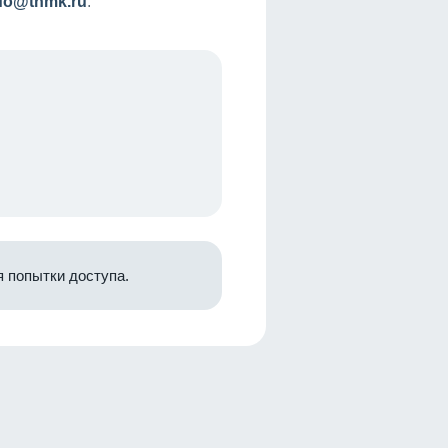
nfo@tnmk.ru
.
 попытки доступа.