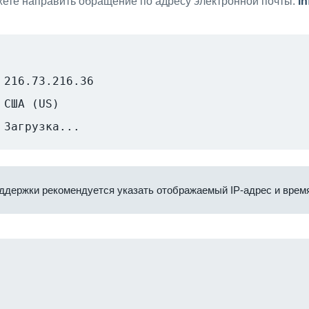
ете направить обращение по адресу электронной почты:
i
216.73.216.36
США (US)
Загрузка...
ддержки рекомендуется указать отображаемый IP-адрес и время