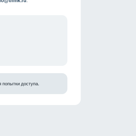
nfo@tnmk.ru
.
 попытки доступа.