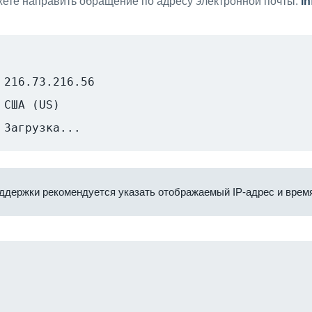
ете направить обращение по адресу электронной почты:
i
216.73.216.56
США (US)
Загрузка...
ддержки рекомендуется указать отображаемый IP-адрес и время