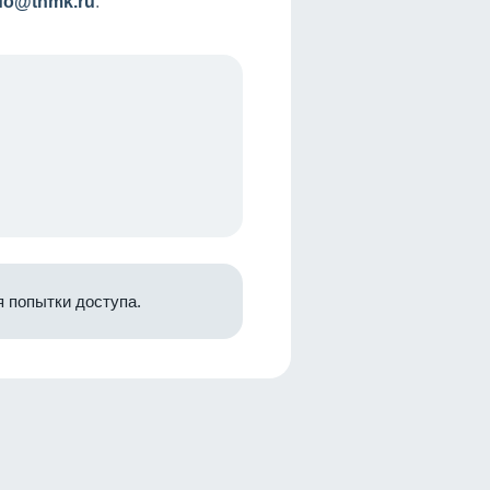
nfo@tnmk.ru
.
 попытки доступа.