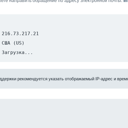
ете направить обращение по адресу электронной почты:
i
216.73.217.21
США (US)
Загрузка...
ддержки рекомендуется указать отображаемый IP-адрес и время