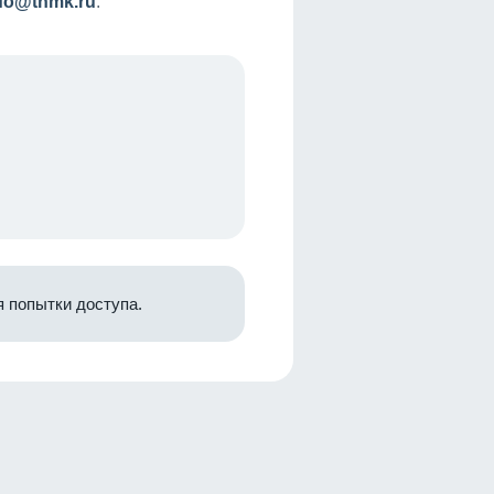
nfo@tnmk.ru
.
 попытки доступа.