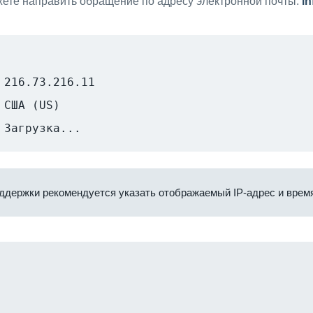
ете направить обращение по адресу электронной почты:
i
216.73.216.11
США (US)
Загрузка...
ддержки рекомендуется указать отображаемый IP-адрес и время