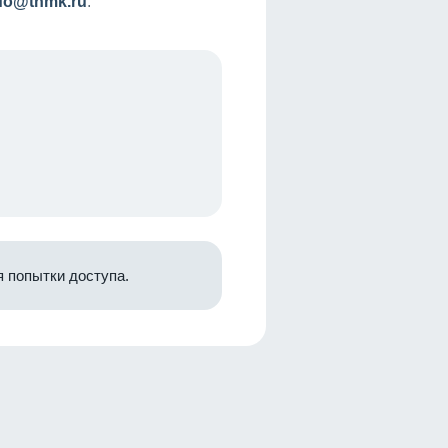
nfo@tnmk.ru
.
 попытки доступа.