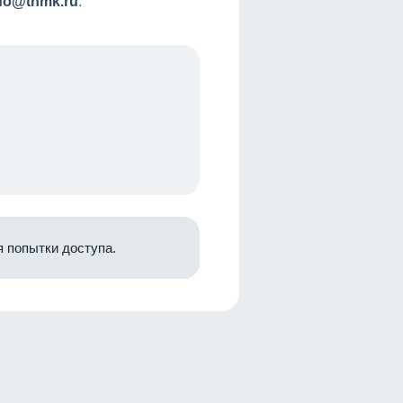
nfo@tnmk.ru
.
 попытки доступа.