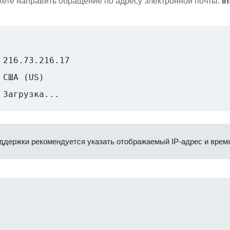
ете направить обращение по адресу электронной почты:
i
216.73.216.17
США (US)
Загрузка...
ддержки рекомендуется указать отображаемый IP-адрес и время