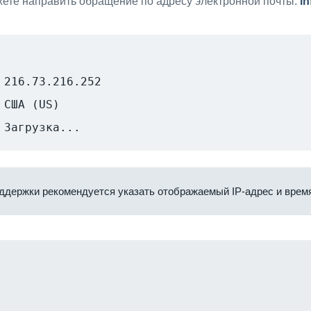
ете направить обращение по адресу электронной почты:
i
216.73.216.252
США (US)
Загрузка...
ддержки рекомендуется указать отображаемый IP-адрес и время